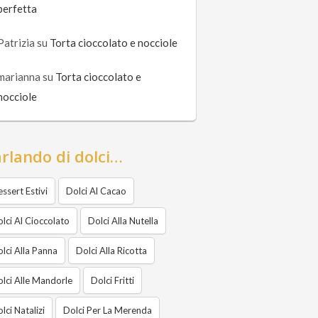
perfetta
Patrizia
su
Torta cioccolato e nocciole
marianna
su
Torta cioccolato e
nocciole
rlando di dolci…
ssert Estivi
Dolci Al Cacao
lci Al Cioccolato
Dolci Alla Nutella
lci Alla Panna
Dolci Alla Ricotta
lci Alle Mandorle
Dolci Fritti
lci Natalizi
Dolci Per La Merenda