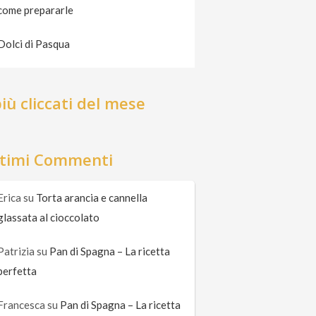
come prepararle
Dolci di Pasqua
più cliccati del mese
ltimi Commenti
Erica
su
Torta arancia e cannella
glassata al cioccolato
Patrizia
su
Pan di Spagna – La ricetta
perfetta
Francesca
su
Pan di Spagna – La ricetta