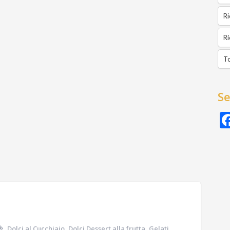
Ri
Ri
To
Se
Dolci al Cucchiaio
,
Dolci Dessert alla frutta
,
Gelati