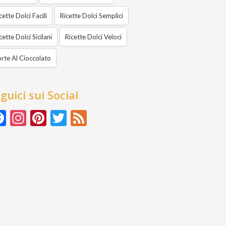
cette Dolci Facili
Ricette Dolci Semplici
cette Dolci Sicilani
Ricette Dolci Veloci
rte Al Cioccolato
guici sui Social
Facebook
Instagram
Pinterest
Twitter
Feed