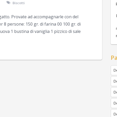
1
Biscotti
di gatto. Provate ad accompagnarle con del
r 8 persone: 150 gr. di farina 00 100 gr. di
uova 1 bustina di vaniglia 1 pizzico di sale
Pa
De
Do
Do
Do
Do