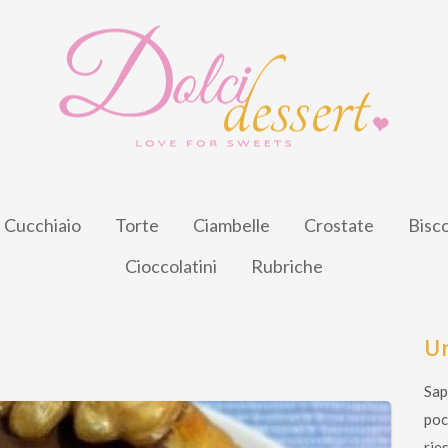
l Cucchiaio
Torte
Ciambelle
Crostate
Bisco
Cioccolatini
Rubriche
Un
Sap
poc
ries