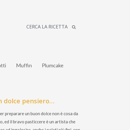
CERCA LA RICETTA
tti
Muffin
Plumcake
 dolce pensiero…
er preparare un buon dolce non è cosa da
o, ed il bravo pasticcere è un artista che
ce ad ingolosire, anche i palati più fini, con