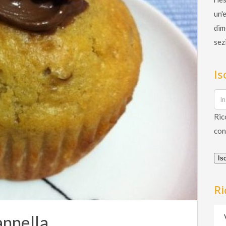
un'
dim
sez
Is
Ric
con
Isc
Ri
cannella